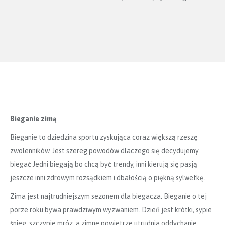
Bieganie zimą
Bieganie to dziedzina sportu zyskująca coraz większą rzeszę
zwolenników. Jest szereg powodów dlaczego się decydujemy
biegać Jedni biegają bo chcą być trendy, inni kierują się pasją
jeszcze inni zdrowym rozsądkiem i dbałością o piękną sylwetkę.
Zima jest najtrudniejszym sezonem dla biegacza. Bieganie o tej
porze roku bywa prawdziwym wyzwaniem. Dzień jest krótki, sypie
śnieg, szczypie mróz, a zimne powietrze utrudnia oddychanie.