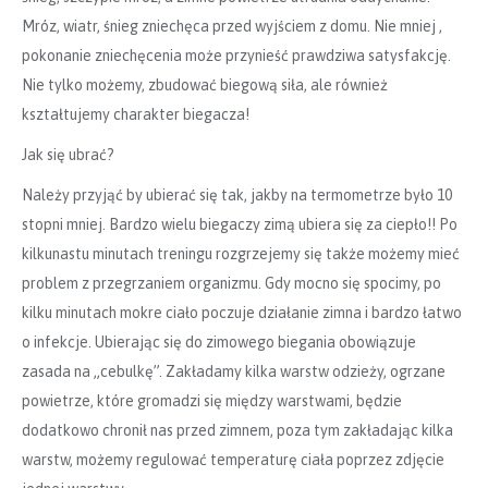
Mróz, wiatr, śnieg zniechęca przed wyjściem z domu. Nie mniej ,
pokonanie zniechęcenia może przynieść prawdziwa satysfakcję.
Nie tylko możemy, zbudować biegową siła, ale również
kształtujemy charakter biegacza!
Jak się ubrać?
Należy przyjąć by ubierać się tak, jakby na termometrze było 10
stopni mniej. Bardzo wielu biegaczy zimą ubiera się za ciepło!! Po
kilkunastu minutach treningu rozgrzejemy się także możemy mieć
problem z przegrzaniem organizmu. Gdy mocno się spocimy, po
kilku minutach mokre ciało poczuje działanie zimna i bardzo łatwo
o infekcje. Ubierając się do zimowego biegania obowiązuje
zasada na „cebulkę”. Zakładamy kilka warstw odzieży, ogrzane
powietrze, które gromadzi się między warstwami, będzie
dodatkowo chronił nas przed zimnem, poza tym zakładając kilka
warstw, możemy regulować temperaturę ciała poprzez zdjęcie