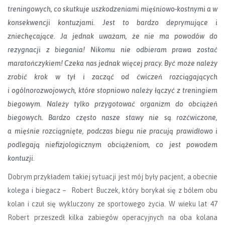
treningowych, co skutkuje uszkodzeniami mięśniowo-kostnymi a w
konsekwencji kontuzjami. Jest to bardzo deprymujące i
zniechęcające. Ja jednak uważam, że nie ma powodów do
rezygnacji z biegania! Nikomu nie odbieram prawa zostać
maratończykiem! Czeka nas jednak więcej pracy. Być może należy
zrobić krok w tył i zacząć od ćwiczeń rozciągających
i ogólnorozwojowych, które stopniowo należy łączyć z treningiem
biegowym
.
Należy tylko przygotować organizm do obciążeń
biegowych. Bardzo często nasze stawy nie są rozćwiczone,
a mięśnie rozciągnięte, podczas biegu nie pracują prawidłowo i
podlegają niefizjologicznym obciążeniom, co jest powodem
kontuzji
.
Dobrym przykładem takiej sytuacji jest mój były pacjent, a obecnie
kolega i biegacz – Robert Buczek, który borykał się z bólem obu
kolan i czuł się wykluczony ze sportowego życia. W wieku lat 47
Robert przeszedł kilka zabiegów operacyjnych na oba kolana