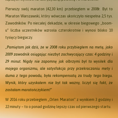
Pierwszy swój maraton (42,30 km) przebiegłem w 2008r. Był to
Maraton Warszawski, który wówczas ukończyło niespełna 2,5 tys.
Zawodników. Po niecałej dekadzie, w okresie biegowego „boom-
u” liczba uczestników wzrosła czterokrotnie i wynosi blisko 10
tysięcy biegaczy.
„
Pamiętam jak dziś, że w 2008 roku przybiegłem na metę, jako
2009 zawodnik osiągając niezbyt zachwycający czas: 4 godziny i
29 minut. Nigdy nie zapomnę jak olbrzymi był to wysiłek dla
mojego organizmu, ale satysfakcja przy przekraczaniu mety i
duma z tego powodu, była rekompensatą za trudy tego biegu.
Wynik, który uzyskałem nie był tak ważny, liczył się fakt, że
zostałam maratończykiem!”
W 2016 roku przebiegłem „Orlen Maraton” z wynikiem 3 godziny i
22 minuty – to o ponad godzinę lepszy czas od pierwszego startu.