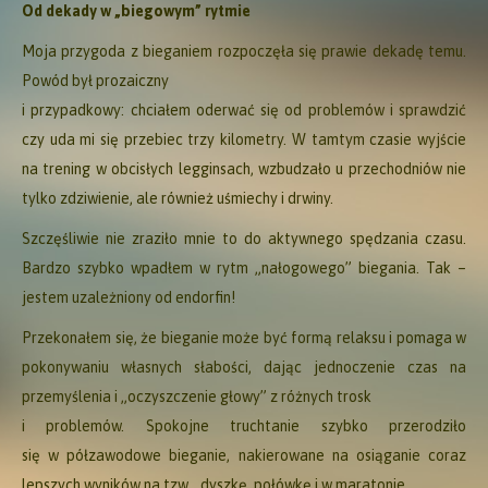
Od dekady w „biegowym” rytmie
Moja przygoda z bieganiem rozpoczęła się prawie dekadę temu.
Powód był prozaiczny
i przypadkowy: chciałem oderwać się od problemów i sprawdzić
czy uda mi się przebiec trzy kilometry. W tamtym czasie wyjście
na trening w obcisłych legginsach, wzbudzało u przechodniów nie
tylko zdziwienie, ale również uśmiechy i drwiny.
Szczęśliwie nie zraziło mnie to do aktywnego spędzania czasu.
Bardzo szybko wpadłem w rytm „nałogowego” biegania. Tak –
jestem uzależniony od endorfin!
Przekonałem się, że bieganie może być formą relaksu i pomaga w
pokonywaniu własnych słabości, dając jednoczenie czas na
przemyślenia i „oczyszczenie głowy” z różnych trosk
i problemów. Spokojne truchtanie szybko przerodziło
się w półzawodowe bieganie, nakierowane na osiąganie coraz
lepszych wyników na tzw. „dyszkę, połówkę i w maratonie.