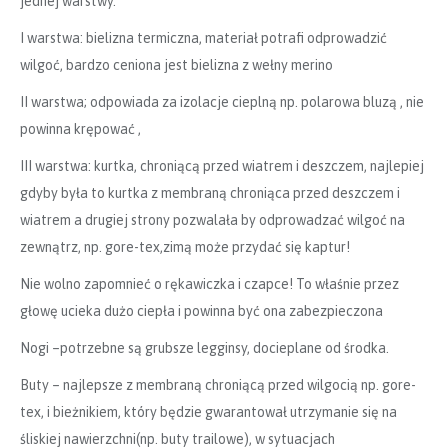
jednej warstwy.
I warstwa: bielizna termiczna, materiał potrafi odprowadzić
wilgoć, bardzo ceniona jest bielizna z wełny merino
II warstwa; odpowiada za izolacje cieplną np. polarowa bluzą , nie
powinna krępować ,
III warstwa: kurtka, chroniącą przed wiatrem i deszczem, najlepiej
gdyby była to kurtka z membraną chroniąca przed deszczem i
wiatrem a drugiej strony pozwalała by odprowadzać wilgoć na
zewnątrz, np. gore-tex,zimą może przydać się kaptur!
Nie wolno zapomnieć o rękawiczka i czapce! To właśnie przez
głowę ucieka dużo ciepła i powinna być ona zabezpieczona
Nogi –potrzebne są grubsze legginsy, docieplane od środka.
Buty – najlepsze z membraną chroniącą przed wilgocią np. gore-
tex, i bieżnikiem, który będzie gwarantował utrzymanie się na
śliskiej nawierzchni(np. buty trailowe), w sytuacjach