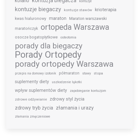
kontuzja biegacza
kolano
kontuzje
kontuzje biegaczy
krioterapia
kontuzje stawów
maraton
Maraton warszawski
kwas hialuronowy
ortopeda Warszawa
maratończyk
osocze bogatopłytkowe
osteotomia
porady dla biegaczy
Porady Ortopedy
porady ortopedy Warszawa
półmaraton
stopa
przepis na domowy izotonik
stawy
suplementy diety
uszkodzenie łąkotki
wpływ suplementów diety
zapobieganie kontuzjom
zdrowy styl życia
zdrowe odżywianie
złamania i urazy
zdrowy tryb życia
złamania zmęczeniowe