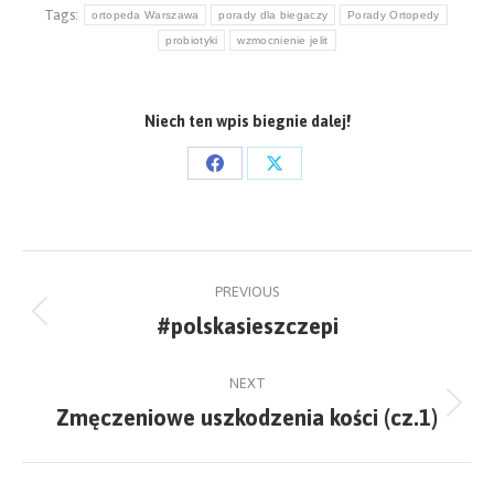
Tags:
ortopeda Warszawa
porady dla biegaczy
Porady Ortopedy
probiotyki
wzmocnienie jelit
Niech ten wpis biegnie dalej!
Share
Share
on
on
Facebook
X
Post
PREVIOUS
navigation
#polskasieszczepi
Previous
post:
NEXT
Zmęczeniowe uszkodzenia kości (cz.1)
Next
post: