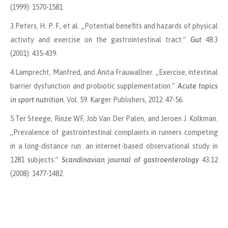
(1999): 1570-1581.
3.Peters, H. P. F., et al. „Potential benefits and hazards of physical
activity and exercise on the gastrointestinal tract.”
Gut
48.3
(2001): 435-439.
4.Lamprecht, Manfred, and Anita Frauwallner. „Exercise, intestinal
barrier dysfunction and probiotic supplementation.”
Acute topics
in sport nutrition
. Vol. 59. Karger Publishers, 2012. 47-56.
5.Ter Steege, Rinze WF, Job Van Der Palen, and Jeroen J. Kolkman.
„Prevalence of gastrointestinal complaints in runners competing
in a long-distance run: an internet-based observational study in
1281 subjects.”
Scandinavian journal of gastroenterology
43.12
(2008): 1477-1482.