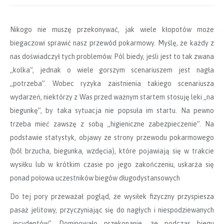
Nikogo nie muszę przekonywać, jak wiele kłopotów może
biegaczowi sprawić nasz przewód pokarmowy. Myślę, że każdy z
nas doświadczył tych problemów. Pól biedy, jeśli jest to tak zwana
„kolka”, jednak o wiele gorszym scenariuszem jest nagła
„potrzeba”. Wobec ryzyka zaistnienia takiego scenariusza
wydarzeń, niektórzy z Was przed ważnym startem stosuję leki „na
biegunkę”, by taka sytuacja nie popsuła im startu. Na pewno
trzeba mieć zawszę z sobą „higieniczne zabezpieczenie”. Na
podstawie statystyk, objawy ze strony przewodu pokarmowego
(ból brzucha, biegunka, wzdęcia), które pojawiają się w trakcie
wysiłku lub w krótkim czasie po jego zakończeniu, uskarża się
ponad połowa uczestników biegów długodystansowych
Do tej pory przeważał pogląd, że wysiłek fizyczny przyspiesza
pasaż jelitowy, przyczyniając się do nagłych i niespodziewanych
„incydentów”. Dominowało przekonanie, że podczas biegu