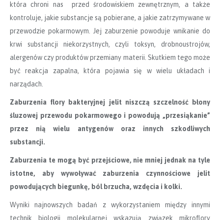
która chroni nas przed środowiskiem zewnętrznym, a także
kontroluje, jakie substancje są pobierane, a jakie zatrzymywane w
przewodzie pokarmowym. Jej zaburzenie powoduje wnikanie do
krwi substancji niekorzystnych, czyli toksyn, drobnoustrojów,
alergenów czy produktów przemiany materii. Skutkiem tego może
być reakcja zapalna, która pojawia się w wielu układach i
narządach.
Zaburzenia flory bakteryjnej jelit niszczą szczelność błony
śluzowej przewodu pokarmowego i powodują „przesiąkanie”
przez nią wielu antygenów oraz innych szkodliwych
substancji.
Zaburzenia te mogą być przejściowe, nie mniej jednak na tyle
istotne, aby wywoływać zaburzenia czynnościowe jelit
powodujących biegunkę, ból brzucha, wzdęcia i kolki.
Wyniki najnowszych badań z wykorzystaniem między innymi
technik biologii molekularnej wskazują związek mikroflory