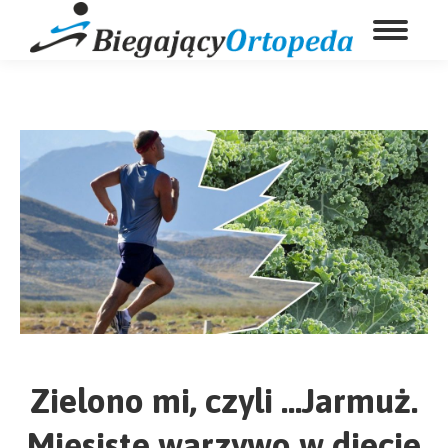
Zielono mi, czyli …Jarmuż.
Mięsiste warzywo w diecie