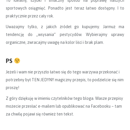
To idealny, szybki i smaczny sposób na poprawę naszych
sportowych osiągnięć. Ponadto jest teraz łatwo dostępny. I to
praktycznie przez cały rok.
Uważajmy tylko, z jakich źródeł go kupujemy. Jarmuż ma
tendencję do „wsysania” pestycydów. Wybierajmy uprawy
organiczne, zwracajmy uwagę na kolor liści i brak plam.
PS
Jeżeli i wam nie przyszło łatwo się do tego warzywa przekonać i
potrzebny był TEN JEDYNY magiczny przepis, to podzielcie się nim
proszę!
Z góry dziękuję w imieniu czytelników tego bloga. Wasze przepisy
możecie przesłać e-mailem lub opublikować na Facebooku – tam
za chwilę pojawi się również ten tekst.