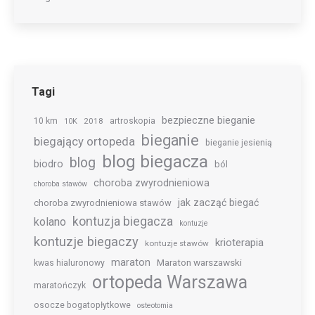
Tagi
bezpieczne bieganie
10 km
2018
artroskopia
10K
bieganie
biegający ortopeda
bieganie jesienią
blog biegacza
blog
biodro
ból
choroba zwyrodnieniowa
choroba stawów
jak zacząć biegać
choroba zwyrodnieniowa stawów
kontuzja biegacza
kolano
kontuzje
kontuzje biegaczy
krioterapia
kontuzje stawów
maraton
Maraton warszawski
kwas hialuronowy
ortopeda Warszawa
maratończyk
osocze bogatopłytkowe
osteotomia