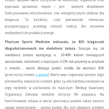
Żelazo wpływa także korzystnie na wydolność organizmu oraz
poprawia sprawność mięśni – jest ważnym składnikiem
funkcjonowania mitochondrium, tzw. energetycznych silników dla
biegacza. To kofaktor, czyli pierwiastek chemiczny
przyspieszający przebieg różnych reakcji, dla enzymów
niezbędnych do produkcji energii.
Physican Sports Medicine wskazał
o, że 82% biegaczek
długodystansowych ma niedobory żelaza
.
Szacuje się, że
niedobory żelaza występują u 20-40% kobiet trenujących
wyczynowo, natomiast u mężczyzn 2-13% tak piszemy w artykule
o anemii , warto dlatego podać żródło do wartości 82%
(przeczytaj również
o anemii
) Warto więc regulować poziom tego
pierwiastka, zwłaszcza u kobiet, gdyż są one bardziej narażone na
jego niedobór w porównaniu do mężczyzn. Według Światowej
Organizacji Zdrowia niedobór dotyczy 5% populacji. Na
kontrolowanie żelaza w diecie sportowca powinni także zwrócić
uwagę wegetarianie – jarmuż będzie dla nich idealnym źródłem