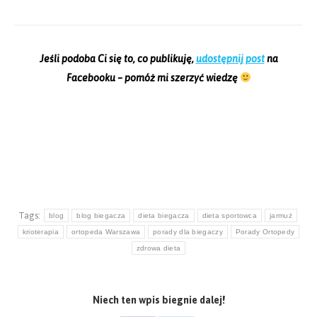
Jeśli podoba Ci się to, co publikuję,
udostępnij post
na
Facebooku – pomóż mi szerzyć wiedzę
Tags:
blog
blog biegacza
dieta biegacza
dieta sportowca
jarmuż
krioterapia
ortopeda Warszawa
porady dla biegaczy
Porady Ortopedy
zdrowa dieta
Niech ten wpis biegnie dalej!