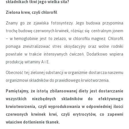
składnikach tkwi jego wielka siła?
Zielona krew, czyli chlorofil
Znamy go ze zjawiska fotosyntezy. Jego budowa przypomina
trochę budowę czerwonych krwinek, różniąc się centralnym jonem
– w hemoglobinie jest to żelazo, w chlorofilu magnez. Chlorofil
pomaga zneutralizować stres oksydacyjny oraz wolne rodniki
powstałe w trakcie intensywnych ćwiczeń. Dodatkowo wspiera
produkcję witaminy A i E.
Obecność tej zielonej substancji w organizmie dostarcza naszemu
organizmowi składników do prawidłowego krwiotworzenia.
Pamiętajmy, że istotą zbilansowanej diety jest dostarczanie
wszystkich niezbędnych składnik
ów do efektywnego
krwiotworzenia, czyli wyprodukowania w odpowiedniej ilości
czerwonych krwinek krwi, czyli erytrocyt
ów, co zapewni
właściwe dotlenienie tkanek.