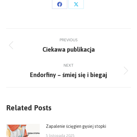
Share
Share
on
on
Facebook
X
Post
PREVIOUS
navigation
Ciekawa publikacja
Previous
post:
NEXT
Endorfiny – śmiej się i biegaj
Next
post:
Related Posts
Zapalenie ścięgien gęsiej stopki
5 listopada 2025