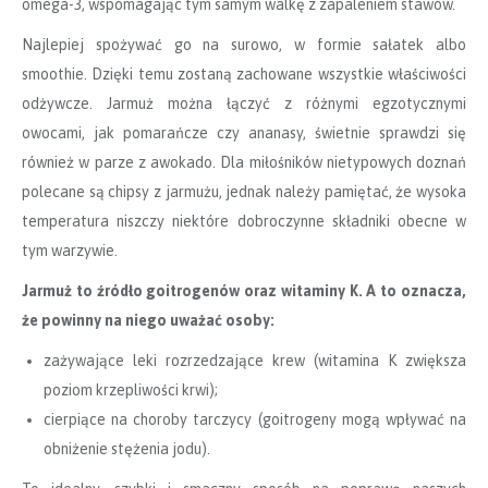
omega-3, wspomagając tym samym walkę z zapaleniem stawów.
Najlepiej spożywać go na surowo, w formie sałatek albo
smoothie. Dzięki temu zostaną zachowane wszystkie właściwości
odżywcze. Jarmuż można łączyć z różnymi egzotycznymi
owocami, jak pomarańcze czy ananasy, świetnie sprawdzi się
również w parze z awokado. Dla miłośników nietypowych doznań
polecane są chipsy z jarmużu, jednak należy pamiętać, że wysoka
temperatura niszczy niektóre dobroczynne składniki obecne w
tym warzywie.
Jarmuż
to źr
ódł
o goitrogen
ów oraz witaminy K. A to oznacza,
że powinny na niego uważać osoby:
zażywające leki rozrzedzające krew (witamina K zwiększa
poziom krzepliwości krwi);
cierpiące na choroby tarczycy (goitrogeny mogą wpływać na
obniżenie stężenia jodu).