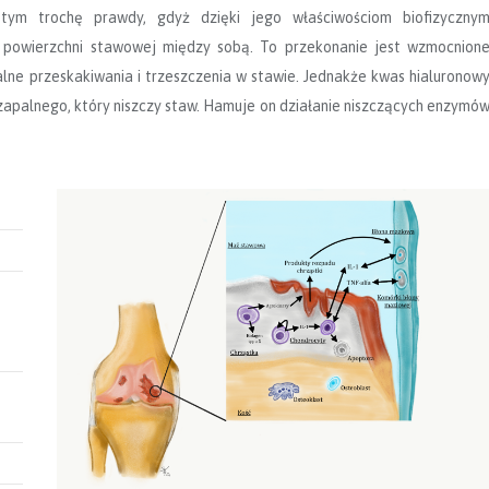
ym trochę prawdy, gdyż dzięki jego właściwościom biofizyczny
ę) powierzchni stawowej między sobą. To przekonanie jest wzmocnion
lne przeskakiwania i trzeszczenia w stawie. Jednakże kwas hialuronow
zapalnego, który niszczy staw. Hamuje on działanie niszczących enzymó