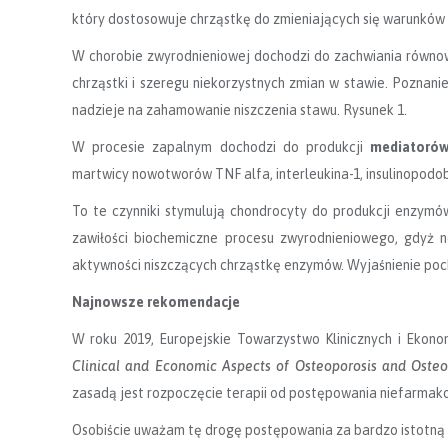
który dostosowuje chrząstkę do zmieniających się warunków
W chorobie zwyrodnieniowej dochodzi do zachwiania równo
chrząstki i szeregu niekorzystnych zmian w stawie. Poznani
nadzieje na zahamowanie niszczenia stawu. Rysunek 1.
W procesie zapalnym dochodzi do produkcji
mediator
ó
w
martwicy nowotworów TNF alfa, interleukina-1, insulinopodob
To te czynniki stymulują chondrocyty do produkcji enzy
zawiłości biochemiczne procesu zwyrodnieniowego, gdyż n
aktywności niszczących chrząstkę enzymów. Wyjaśnienie poch
Najnowsze rekomendacje
W roku 2019, Europejskie Towarzystwo Klinicznych i Ekon
Clinical and Economic Aspects of Osteoporosis and Osteoa
zasadą jest rozpoczęcie terapii od postępowania niefarmak
Osobiście uważam tę drogę postępowania za bardzo istotną 