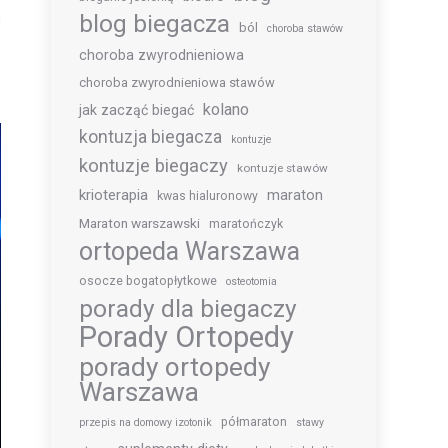
blog biegacza
j
ból
choroba stawów
e
choroba zwyrodnieniowa
choroba zwyrodnieniowa stawów
kolano
jak zacząć biegać
kontuzja biegacza
kontuzje
kontuzje biegaczy
kontuzje stawów
krioterapia
maraton
kwas hialuronowy
Maraton warszawski
maratończyk
ortopeda Warszawa
osocze bogatopłytkowe
osteotomia
porady dla biegaczy
Porady Ortopedy
porady ortopedy
Warszawa
półmaraton
przepis na domowy izotonik
stawy