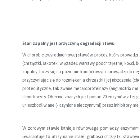
Stan zapalny jest przyczyną degradacji stawu
W chorobie zwyrodnieniowej stawów, proces, który prowadzi
(chrząstki, łakotek, więzadeł, warstwy podchrzęstnej kości, b
zapalny toczy się na poziomie komórkowym i prowadzi do deg
przyczyniając się do rozmiękania chrząstki i jej niszczenia
proteolityczne, tak zwane metaloproteinazy (ang
matrix me
chondrocyty. Obecnie znanych jest ponad 20 enzymów z tej g
unieszkodliwiane (- czynione nieczynnymi) przez inhibitory m
W zdrowym stawie istnieje równowaga pomiędzy enzymami 
Gwarantuje to utrzymanie stałej grubości chrząstki stawowe