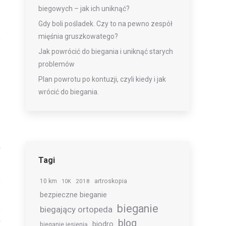
biegowych – jak ich uniknąć?
Gdy boli pośladek. Czy to na pewno zespół
mięśnia gruszkowatego?
Jak powrócić do biegania i uniknąć starych
problemów
Plan powrotu po kontuzji, czyli kiedy i jak
wrócić do biegania.
o
e
y
Tagi
i
10 km
2018
artroskopia
10K
bezpieczne bieganie
,
bieganie
biegający ortopeda
i
blog
y
biodro
bieganie jesienią