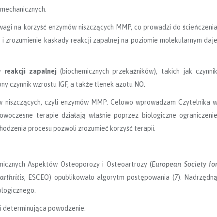
 mechanicznych.
wagi na korzyść enzymów niszczących MMP, co prowadzi do ścieńczeni
e i zrozumienie kaskady reakcji zapalnej na poziomie molekularnym daj
 reakcji zapalnej
(biochemicznych przekaźników), takich jak czynni
ny czynnik wzrostu IGF, a także tlenek azotu NO.
mów niszczących, czyli enzymów MMP. Celowo wprowadzam Czytelnika 
owoczesne terapie działają właśnie poprzez biologiczne ograniczeni
odzenia procesu pozwoli zrozumieć korzyść terapii.
omicznych Aspektów Osteoporozy i Osteoartrozy (
European Society fo
rthritis
, ESCEO) opublikowało algorytm postępowania (7). Nadrzędn
ologicznego.
i determinująca powodzenie.