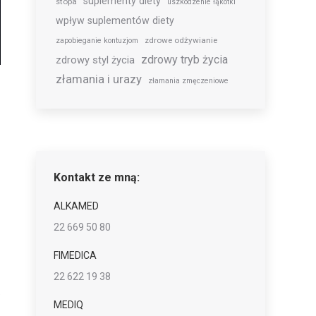
suplementy diety
stopa
uszkodzenie łąkotki
wpływ suplementów diety
zdrowe odżywianie
zapobieganie kontuzjom
zdrowy tryb życia
zdrowy styl życia
złamania i urazy
złamania zmęczeniowe
Kontakt ze mną:
ALKAMED
22 669 50 80
FIMEDICA
22 622 19 38
.
MEDIQ
,