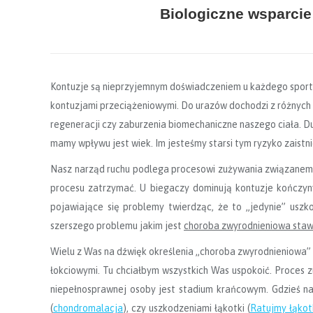
Biologiczne wsparcie
Kontuzje są nieprzyjemnym doświadczeniem u każdego sporto
kontuzjami przeciążeniowymi. Do urazów dochodzi z różnych 
regeneracji czy zaburzenia biomechaniczne naszego ciała. Duż
mamy wpływu jest wiek. Im jesteśmy starsi tym ryzyko zaistni
Nasz narząd ruchu podlega procesowi zużywania związanemu 
procesu zatrzymać. U biegaczy dominują kontuzje kończyny
pojawiające się problemy twierdząc, że to „jedynie” uszk
szerszego problemu jakim jest
choroba zwyrodnieniowa sta
Wielu z Was na dźwięk określenia „choroba zwyrodnieniowa” 
łokciowymi. Tu chciałbym wszystkich Was uspokoić. Proces 
niepełnosprawnej osoby jest stadium krańcowym. Gdzieś na
(
chondromalacja
), czy uszkodzeniami łąkotki (
Ratujmy łąkot