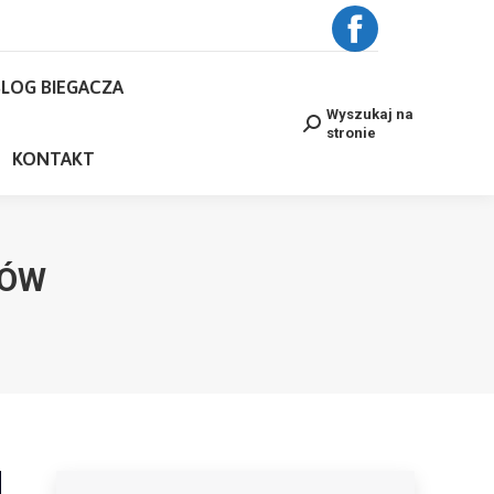
BLOG BIEGACZA
Facebook
Wyszukaj na
Search:
stronie
LOG BIEGACZA
page
NE
KONTAKT
Wyszukaj na
Search:
stronie
opens
KONTAKT
in
new
WÓW
window