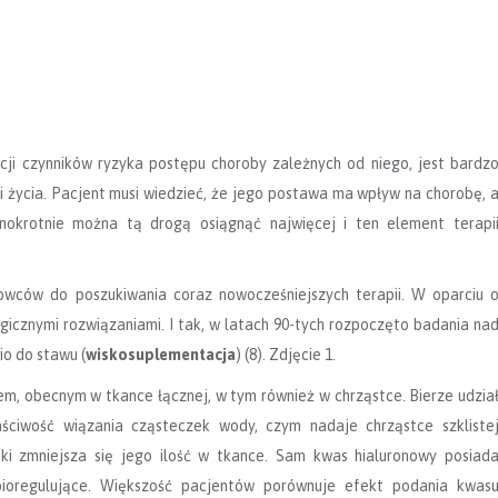
ji czynników ryzyka postępu choroby zależnych od niego, jest bardz
życia. Pacjent musi wiedzieć, że jego postawa ma wpływ na chorobę, 
nokrotnie można tą drogą osiągnąć najwięcej i ten element terapi
ców do poszukiwania coraz nowocześniejszych terapii. W oparciu 
icznymi rozwiązaniami. I tak, w latach 90-tych rozpoczęto badania na
o do stawu (
wiskosuplementacja
) (8). Zdjęcie 1.
em, obecnym w tkance łącznej, w tym również w chrząstce. Bierze udzia
ciwość wiązania cząsteczek wody, czym nadaje chrząstce szkliste
tki zmniejsza się jego ilość w tkance. Sam kwas hialuronowy posiad
 bioregulujące. Większość pacjentów porównuje efekt podania kwas