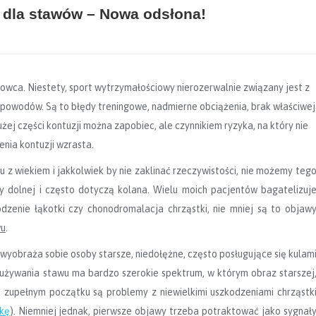
 dla stawów – Nowa odsłona!
wca. Niestety, sport wytrzymałościowy nierozerwalnie związany jest z
powodów. Są to błędy treningowe, nadmierne obciążenia, brak właściwej
ej części kontuzji można zapobiec, ale czynnikiem ryzyka, na który nie
enia kontuzji wzrasta.
z wiekiem i jakkolwiek by nie zaklinać rzeczywistości, nie możemy teg
 dolnej i często dotyczą kolana. Wielu moich pacjentów bagatelizuj
odzenie łąkotki czy chonodromalacja chrząstki, nie mniej są to objaw
wu
.
wyobraża sobie osoby starsze, niedołężne, często posługujące się kulam
zużywania stawu ma bardzo szerokie spektrum, w którym obraz starszej
 zupełnym początku są problemy z niewielkimi uszkodzeniami chrząstk
kę
). Niemniej jednak, pierwsze objawy trzeba potraktować jako sygnał