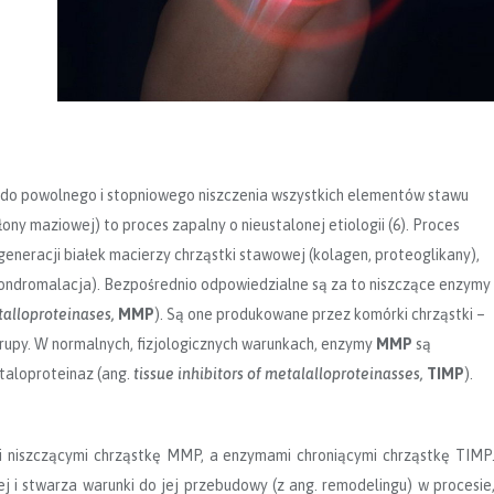
 do powolnego i stopniowego niszczenia wszystkich elementów stawu
łony maziowej) to proces zapalny o nieustalonej etiologii (6). Proces
eneracji białek macierzy chrząstki stawowej (kolagen, proteoglikany),
 (chondromalacja). Bezpośrednio odpowiedzialne są za to niszczące enzymy
talloproteinases,
MMP
). Są one produkowane przez komórki chrząstki –
rupy. W normalnych, fizjologicznych warunkach, enzymy
MMP
są
etaloproteinaz (ang.
tissue inhibitors of metalalloproteinasses,
TIMP
).
niszczącymi chrząstkę MMP, a enzymami chroniącymi chrząstkę TIMP
j i stwarza warunki do jej przebudowy (z ang. remodelingu) w procesie