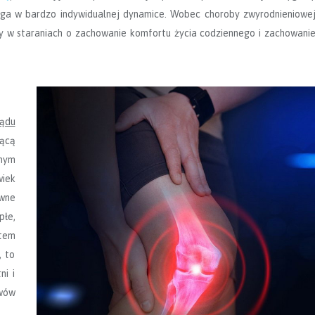
ega w bardzo indywidualnej dynamice. Wobec choroby zwyrodnieniowe
y w staraniach o zachowanie komfortu życia codziennego i zachowani
ądu
jącą
żnym
wiek
wne
płe,
tem
, to
ni i
wów