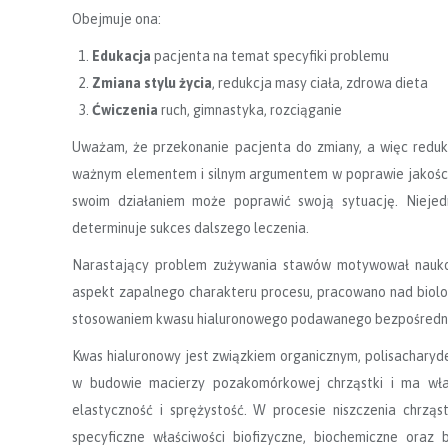
Obejmuje ona:
Edukacja
pacjenta na temat specyfiki problemu
Zmiana stylu życia
, redukcja masy ciała, zdrowa dieta
Ćwiczenia
ruch, gimnastyka, rozciąganie
Uważam, że przekonanie pacjenta do zmiany, a więc redukc
ważnym elementem i silnym argumentem w poprawie jakości 
swoim działaniem może poprawić swoją sytuację. Niejed
determinuje sukces dalszego leczenia.
Narastający problem zużywania stawów motywował naukow
aspekt zapalnego charakteru procesu, pracowano nad biolog
stosowaniem kwasu hialuronowego podawanego bezpośredni
Kwas hialuronowy jest związkiem organicznym, polisacharyd
w budowie macierzy pozakomórkowej chrząstki i ma właś
elastyczność i sprężystość. W procesie niszczenia chrząs
specyficzne właściwości biofizyczne, biochemiczne oraz