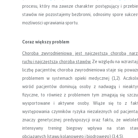
procesu, który ma zawsze charakter postępujący i przebi
stawów nie pozostajemy bezbronni, odnosimy spore sukces
możliwości uprawiania sportu.
Coraz większy problem
Choroba zwyrodnieniowa jest najczęstszą chorobą narz
ruchu i najczęstszą chorobą staw
ó
w.
Ze względu na wzrasta
liczbę pacjentów, choroba zwyrodnieniowa staje się powa
problemem w systemach opieki medycznej (1,2). Aczkol
wśród pacjentów dominują osoby z nadwagą i nieakty
fizyczne, to również z problemem tym zmagają się szczu
wysportowane i aktywne osoby. Wiąże się to z fak
występowania czynników ryzyka niezależnych od pacjenta
znaczy genetycznej predyspozycji oraz faktu, że wielolet
intensywny trening biegowy wpływa na stan sta
obciążanych (stawu kolanowego i biodrowego) (3,4,5).