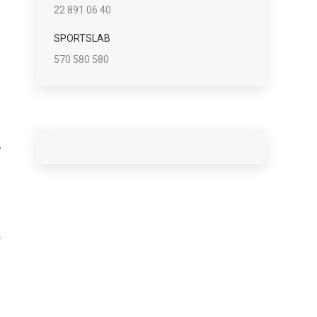
22 891 06 40
SPORTSLAB
a
e
570 580 580
k
w
e
r
ą