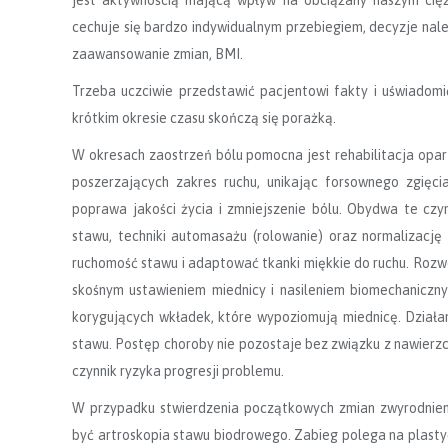
cechuje się bardzo indywidualnym przebiegiem, decyzje nale
zaawansowanie zmian, BMI.
Trzeba uczciwie przedstawić pacjentowi fakty i uświadomi
krótkim okresie czasu skończą się porażką.
W okresach zaostrzeń bólu pomocna jest rehabilitacja opar
poszerzających zakres ruchu, unikając forsownego zgięc
poprawa jakości życia i zmniejszenie bólu. Obydwa te czy
stawu, techniki automasażu (rolowanie) oraz normalizację
ruchomość stawu i adaptować tkanki miękkie do ruchu. Rozwó
skośnym ustawieniem miednicy i nasileniem biomechaniczny
korygujących wkładek, które wypoziomują miednicę. Działa
stawu. Postęp choroby nie pozostaje bez związku z nawierzch
czynnik ryzyka progresji problemu.
W przypadku stwierdzenia początkowych zmian zwyrodnien
być artroskopia stawu biodrowego. Zabieg polega na plast