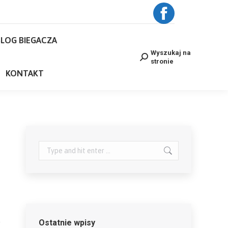
BLOG BIEGACZA
Facebook
Wyszukaj na
Search:
stronie
LOG BIEGACZA
page
NE
KONTAKT
Wyszukaj na
Search:
stronie
opens
KONTAKT
in
new
window
Search:
Ostatnie wpisy