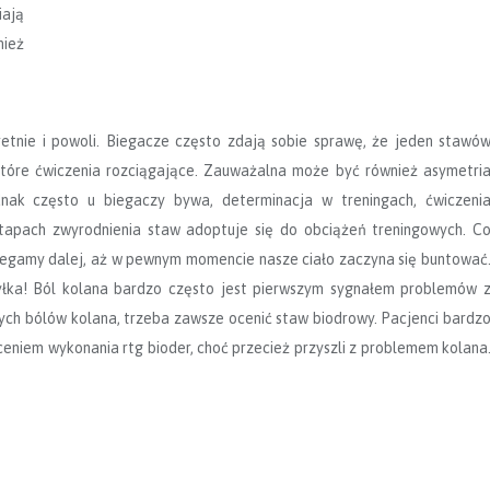
iają
nież
tnie i powoli. Biegacze często zdają sobie sprawę, że jeden stawó
ektóre ćwiczenia rozciągające. Zauważalna może być również asymetri
nak często u biegaczy bywa, determinacja w treningach, ćwiczeni
etapach zwyrodnienia staw adoptuje się do obciążeń treningowych. C
iegamy dalej, aż w pewnym momencie nasze ciało zaczyna się buntować
yłka! Ból kolana bardzo często jest pierwszym sygnałem problemów 
ych bólów kolana, trzeba zawsze ocenić staw biodrowy. Pacjenci bardz
ceniem wykonania rtg bioder, choć przecież przyszli z problemem kolana