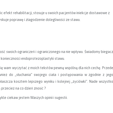
 efekt rehabilitacji, stosuje u swoich pacjentów iniekcje dostawowe z
skuje poprawę i złagodzenie dolegliwości ze stawu.
mość swoich ograniczeń i ograniczonego na nie wpływu. Świadomy biegac
konieczności endoprotezoplastyki stawu.
e się wam wyczytać z moich tekstów pewną wspólną dla nich cechę. Przed
nież do „słuchania” swojego ciała i postępowania w zgodnie z jeg
właszcza kosztem lepszego wyniku i kolejnej „życiówki”. Nade wszystk
przecież na co dzień znosić ?
ykle ciekaw jestem Waszych opinii i sugestii.