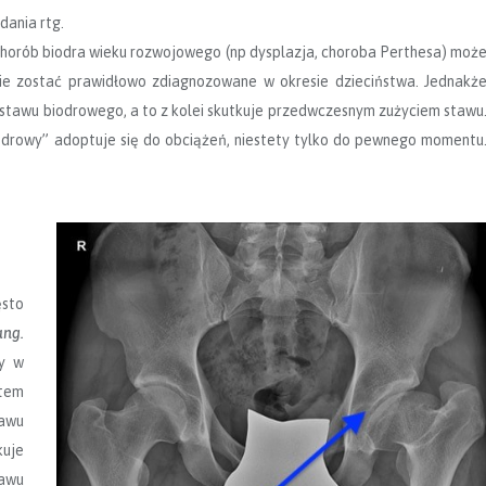
dania rtg.
horób biodra wieku rozwojowego (np dysplazja, choroba Perthesa) moż
e zostać prawidłowo zdiagnozowane w okresie dzieciństwa. Jednakż
 stawu biodrowego, a to z kolei skutkuje przedwczesnym zużyciem stawu
rowy” adoptuje się do obciążeń, niestety tylko do pewnego momentu
sto
ang.
y w
tem
tawu
kuje
tawu