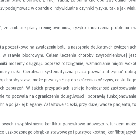
ży podejmować w oparciu o indywidualne czynniki ryzyka, takie jak wiek
ć, że ambitne plany treningowe niosą ryzyko zaostrzenia problemu i 
ta początkowo na zwalczeniu bólu, a następnie delikatnych ćwiczeniac
ia w stawie biodrowym. Celem leczenia choroby zwyrodnieniowej jes
nniki możemy osiągnąć poprzez rozciąganie, wzmacnianie mięśni wokó
 masy ciała. Cierpliwa i systematyczna praca pozwala utrzymać dobr
j choroby stawu może przyczynić się do skrócenia kończyny, co skutkuj
ch zaburzeń. W takich przypadkach istnieje konieczność zastosowani
nie to pozwala na ograniczenie dolegliwości i poprawią funkcjonowani
nia po jakiej biegamy. Asfaltowe ścieżki, przy dużej wadze pacjenta, t
iowych i współistnieniu konfliktu panewkowo-udowego ratunkiem moż
yce uszkodzonego obrąbka stawowego i plastyce kostnej konfliktującyc