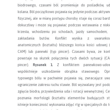
biodrowego, czasami ból promieniuje do pośladków, ud
kolana. Ból początkowo pojawia się jedynie podczas aktywn
fizycznej, ale w miarę postępu choroby staje się coraz bard
dokuczliwy i może się pojawiać podczas wstawania z nisk
krzesła, wchodzeniu po schodach, jazdy samochodem, 
zakładania butów. Konflikt wynika z uwarunko
anatomicznych (kształtu) bliższego końca kości udowej 
CAM) lub panewki (typ pincer). Czasami bywa, że konf
powstaje na skutek połączenia tych dwóch sytuacji (C
pincer).
Rysunek 1
. Z konfliktem panewkowo-udo
współistnieje uszkodzenie obrąbka stawowego. Opr
typowego bólu w pachwinie pojawia się, zwracające uw
ograniczenie zakresu ruchu stawie. Ból wyzwalany jest pod
zgięcia biodra, przywiedzenia uda i rotacji wewnętrznej. C
poznania morfologii (kształtu elementów budujących s
istnieje konieczność wykonania zdjęć rtg w specjalnych do 