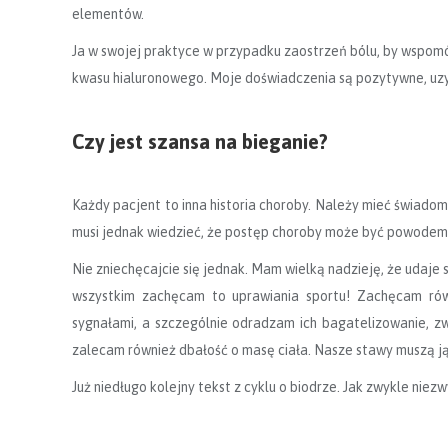
elementów.
Ja w swojej praktyce w przypadku zaostrzeń bólu, by wspomóc
kwasu hialuronowego. Moje doświadczenia są pozytywne, uzy
Czy jest szansa na bieganie?
Każdy pacjent to inna historia choroby. Należy mieć świado
musi jednak wiedzieć, że postęp choroby może być powodem 
Nie zniechęcajcie się jednak. Mam wielką nadzieję, że udaj
wszystkim zachęcam to uprawiania sportu! Zachęcam rów
sygnałami, a szczególnie odradzam ich bagatelizowanie, z
zalecam również dbałość o masę ciała. Nasze stawy muszą ją 
Już niedługo kolejny tekst z cyklu o biodrze. Jak zwykle niezw