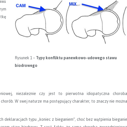
awu
órym
tkę
Rysunek 1 –
Typy konfliktu panewkowo-udowego stawu
biodrowego
niowej, niezależnie czy jest to pierwotna idiopatyczna chorob
 chorób. W swej naturze ma postępujący charakter, to znaczy nie możn
h deklaracjach typu „koniec z bieganiem”, choć bez wątpienia biegani
arem staw biodrowy. Z racji faktu, że sama choroba zwyrodnieniow