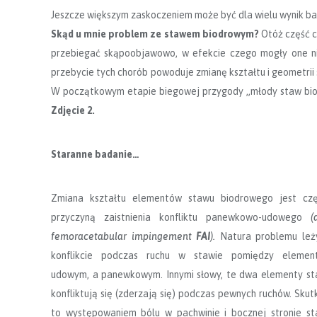
Jeszcze większym zaskoczeniem może być dla wielu wynik ba
Sk
ąd u mnie problem ze stawem biodrowym?
Otóż część c
przebiegać skąpoobjawowo, w efekcie czego mogły one ni
przebycie tych chorób powoduje zmianę kształtu i geometrii
W początkowym etapie biegowej przygody „młody staw biod
Zdjęcie 2.
Staranne badanie…
Zmiana kształtu elementów stawu biodrowego jest czę
przyczyną zaistnienia konfliktu panewkowo-udowego
(
femoracetabular impingement
FAI
).
Natura problemu leż
konflikcie podczas ruchu w stawie pomiędzy elemen
udowym, a panewkowym. Innymi słowy, te dwa elementy s
konfliktują się (zderzają się) podczas pewnych ruchów. Skut
to występowaniem bólu w pachwinie i bocznej stronie s