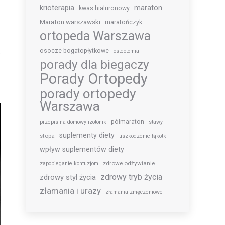
krioterapia
maraton
kwas hialuronowy
Maraton warszawski
maratończyk
e
ortopeda Warszawa
e
.
osocze bogatopłytkowe
osteotomia
porady dla biegaczy
.
Porady Ortopedy
porady ortopedy
Warszawa
półmaraton
przepis na domowy izotonik
stawy
suplementy diety
stopa
uszkodzenie łąkotki
wpływ suplementów diety
zdrowe odżywianie
zapobieganie kontuzjom
zdrowy tryb życia
zdrowy styl życia
złamania i urazy
złamania zmęczeniowe