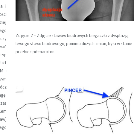
a i
ości
ziej
iego
Zdjęcie 2 – Zdjęcie stawów biodrowych biegaczki z dysplazją
czy
lewego stawu biodrowego, pomimo dużych zmian, była w stanie
wań
przebiec półmaraton
(typ
likt
AM i
wym
ócz
agę,
czas
elem
taw)
tego