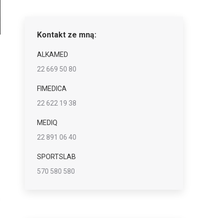
Kontakt ze mną:
ALKAMED
22 669 50 80
FIMEDICA
22 622 19 38
MEDIQ
22 891 06 40
SPORTSLAB
570 580 580