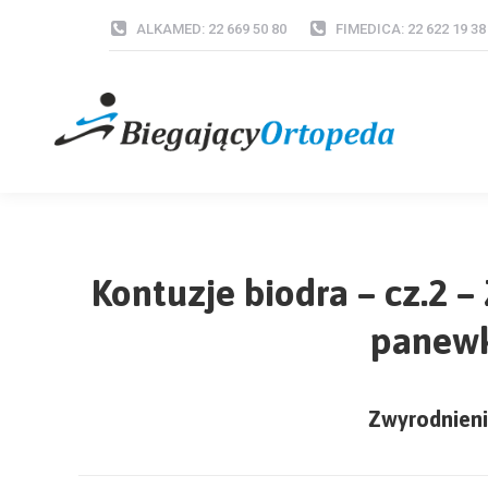
ALKAMED: 22 669 50 80
FIMEDICA: 22 622 19 38
Kontuzje biodra – cz.2 –
panew
Zwyrodnien