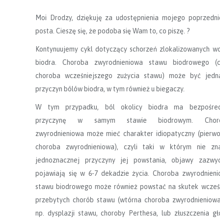
Moi Drodzy, dziękuję za udostępnienia mojego poprzedn
posta. Cieszę się, że podoba się Wam to, co piszę. ?
Kontynuujemy cykl dotyczący schorzeń zlokalizowanych w
biodra. Choroba zwyrodnieniowa stawu biodrowego (cz
choroba wcześniejszego zużycia stawu) może być jedn
przyczyn bólów biodra, w tym również u biegaczy.
W tym przypadku, ból okolicy biodra ma bezpośred
przyczynę w samym stawie biodrowym. Chor
zwyrodnieniowa może mieć charakter idiopatyczny (pierw
choroba zwyrodnieniowa), czyli taki w którym nie zn
jednoznacznej przyczyny jej powstania, objawy zazwyc
pojawiają się w 6-7 dekadzie życia. Choroba zwyrodnien
stawu biodrowego może również powstać na skutek wcześ
przebytych chorób stawu (wtórna choroba zwyrodnieniow
np. dysplazji stawu, choroby Perthesa, lub złuszczenia g