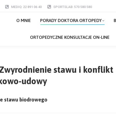
MEDIQ: 22 891 06 40
SPORTSLAB: 570 580 580
O MNIE
PORADY DOKTORA ORTOPEDY
O MNIE
PORADY DOKTORA ORTOPEDY
B
ORTOPEDYCZNE KONSULTACJE ON-LI
ORTOPEDYCZNE KONSULTACJE ON-LINE
 Zwyrodnienie stawu i konflikt
kowo-udowy
ie stawu biodrowego