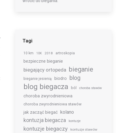
wrócić do biegania.
w
Tagi
a
10 km
2018
artroskopia
10K
a
bezpieczne bieganie
o
bieganie
biegający ortopeda
.
blog
z
biodro
bieganie jesienią
blog biegacza
o
ból
choroba stawów
.
choroba zwyrodnieniowa
choroba zwyrodnieniowa stawów
kolano
jak zacząć biegać
kontuzja biegacza
kontuzje
kontuzje biegaczy
kontuzje stawów