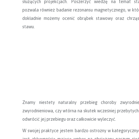
służących projekcjach. Poszerzyć wiedzę na temat st
pozwala również badanie rezonansu magnetycznego, w kt
dokładnie możemy ocenić obrąbek stawowy oraz chrząs
stawu.
Znamy niestety naturalny przebieg choroby zwyrodnie
zwyrodnieniowa, czy wtórna na skutek wcześniej przebytych
odwrócić jej przebiegu oraz całkowicie wyleczyć.
W swojej praktyce jestem bardzo ostrożny w kategorycznyc
jest aktywnością mającą wpływ na obciążany naszym cięż