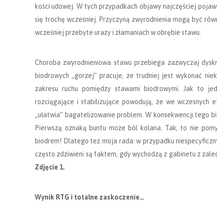
kości udowej. W tych przypadkach objawy najczęściej pojaw
się trochę wcześniej. Przyczyną zwyrodnienia mogą być rów
wcześniej przebyte urazy i złamaniach w obrębie stawu.
Choroba zwyrodnieniowa stawu przebiega zazwyczaj dyskre
biodrowych „gorzej” pracuje, że trudniej jest wykonać ni
zakresu ruchu pomiędzy stawami biodrowymi. Jak to jed
rozciągające i stabilizujące powodują, że we wczesnych 
„ułatwia” bagatelizowanie problem. W konsekwencji tego b
Pierwszą oznaką buntu może ból kolana. Tak, to nie pom
biodrem! Dlatego też moja rada: w przypadku niespecyficzn
często zdziwieni są faktem, gdy wychodzą z gabinetu z zale
Zdjęcie 1.
Wynik RTG i totalne zaskoczenie…