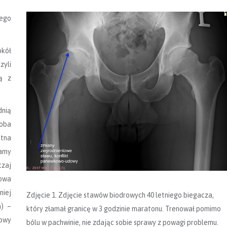
iego
okół
yli
ą z
nią
oba
otna
amy
zaj
iowa
niej
Zdjęcie 1. Zdjęcie stawów biodrowych 40 letniego biegacza,
a) –
który złamał granicę w 3 godzinie maratonu. Trenował pomimo
łowy
bólu w pachwinie, nie zdając sobie sprawy z powagi problemu.