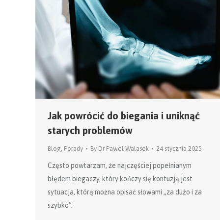
Jak powrócić do biegania i uniknąć
starych problemów
Blog
,
Porady
By
Dr Paweł Walasek
24 stycznia 2025
Często powtarzam, że najczęściej popełnianym
błędem biegaczy, który kończy się kontuzją jest
sytuacja, którą można opisać słowami „za dużo i za
szybko”.