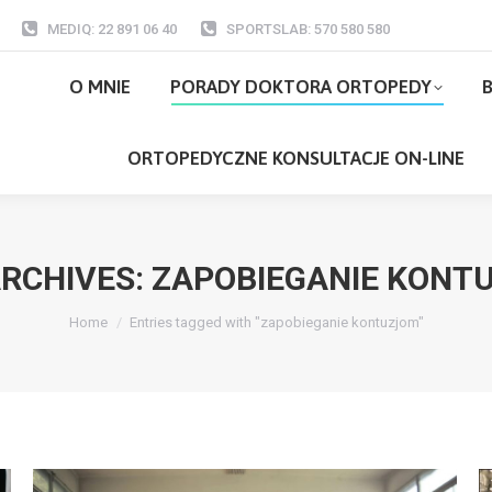
MEDIQ: 22 891 06 40
SPORTSLAB: 570 580 580
O MNIE
PORADY DOKTORA ORTOPEDY
O MNIE
PORADY DOKTORA ORTOPEDY
B
ORTOPEDYCZNE KONSULTACJE ON-LI
ORTOPEDYCZNE KONSULTACJE ON-LINE
ARCHIVES:
ZAPOBIEGANIE KONT
You are here:
Home
Entries tagged with "zapobieganie kontuzjom"