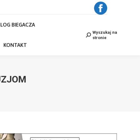
BLOG BIEGACZA
Facebook
Wyszukaj na
Search:
stronie
LOG BIEGACZA
page
NE
KONTAKT
Wyszukaj na
Search:
stronie
opens
KONTAKT
in
new
UZJOM
window