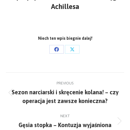
Achillesa
Niech ten wpis biegnie dalej!
Share
Share
on
on
Facebook
X
Post
PREVIOUS
navigation
Sezon narciarski i skręcenie kolana! – czy
Previous
operacja jest zawsze konieczna?
post:
NEXT
Gęsia stopka – Kontuzja wyjaśniona
Next