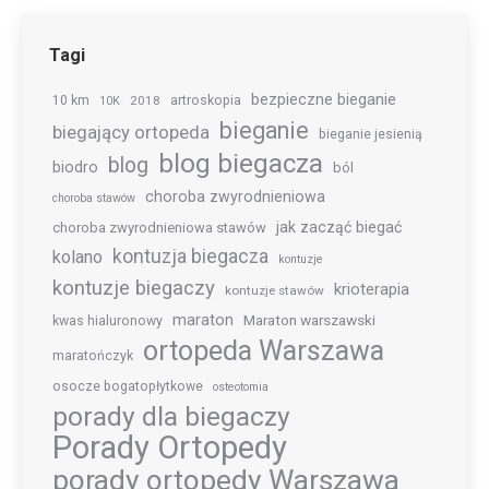
Tagi
bezpieczne bieganie
10 km
2018
artroskopia
10K
bieganie
biegający ortopeda
bieganie jesienią
blog biegacza
blog
biodro
ból
choroba zwyrodnieniowa
choroba stawów
jak zacząć biegać
choroba zwyrodnieniowa stawów
kontuzja biegacza
kolano
kontuzje
kontuzje biegaczy
krioterapia
kontuzje stawów
maraton
Maraton warszawski
kwas hialuronowy
ortopeda Warszawa
maratończyk
osocze bogatopłytkowe
osteotomia
porady dla biegaczy
Porady Ortopedy
porady ortopedy Warszawa