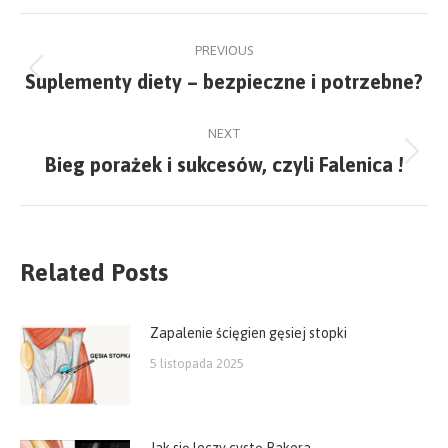
Facebook
X
Post
PREVIOUS
navigation
Suplementy diety – bezpieczne i potrzebne?
Previous
post:
NEXT
Bieg porażek i sukcesów, czyli Falenica !
Next
post:
Related Posts
Zapalenie ścięgien gęsiej stopki
5 listopada 2025
Jak się leczy cystę Bakera