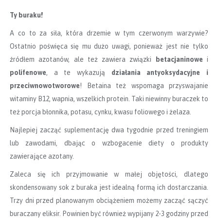
Ty buraku!
A co to za siła, która drzemie w tym czerwonym warzywie?
Ostatnio poświęca się mu dużo uwagi, ponieważ jest nie tylko
źródłem azotanów, ale też zawiera związki
betacjaninowe
i
polifenowe
, ​a te wykazują
działania antyoksydacyjne i
przeciwnowotworowe
!​ ​Betaina też wspomaga przyswajanie
witaminy B12, wapnia, wszelkich protein. Taki niewinny buraczek to
też porcja błonnika, potasu, cynku, kwasu foliowego i żelaza.
Najlepiej zacząć suplementację dwa tygodnie przed treningiem
lub zawodami, dbając o wzbogacenie diety o produkty
zawierające azotany.
Zaleca się ich przyjmowanie w małej objętości, dlatego
skondensowany sok z buraka jest idealną formą ich dostarczania.
Trzy dni przed planowanym obciążeniem możemy zacząć sączyć
buraczany eliksir. Powinien być również wypijany 2-3 godziny przed