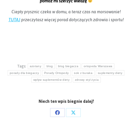
pomóż mi szerzyć wiedzę
Ciepły prysznic czeka w domu, a teraz czas na morsowanie!
TUTAJ
przeczytasz więcej porad dotyczących zdrowia i sportu!
Tags:
azotany
blog
blog biegacza
ortopeda Warszawa
porady dla biegaczy
Porady Ortopedy
sok z buraka
suplementy diety
wpływ suplementów diety
zdrowy styl życia
Niech ten wpis biegnie dalej!
Share
Share
on
on