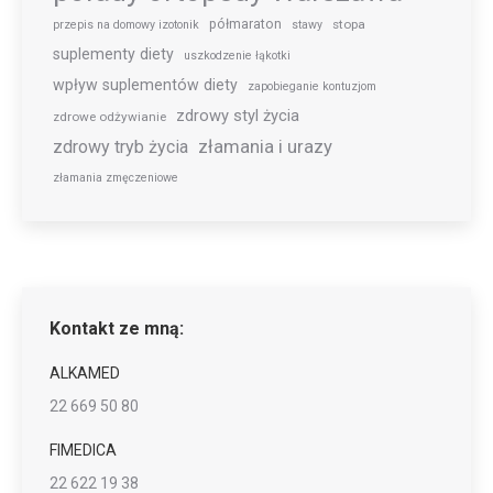
półmaraton
stopa
przepis na domowy izotonik
stawy
suplementy diety
uszkodzenie łąkotki
wpływ suplementów diety
zapobieganie kontuzjom
zdrowy styl życia
zdrowe odżywianie
złamania i urazy
zdrowy tryb życia
złamania zmęczeniowe
Kontakt ze mną:
ALKAMED
22 669 50 80
FIMEDICA
22 622 19 38