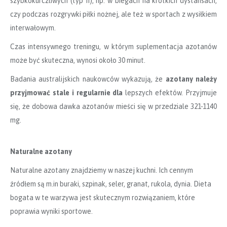
szybkokurczliwych (typ II), np. w biegach na krótkich dystansach,
czy podczas rozgrywki piłki nożnej, ale też w sportach z wysiłkiem
interwałowym.
Czas intensywnego treningu, w którym suplementacja azotanów
może być skuteczna, wynosi około 30 minut.
Badania australijskich naukowców wykazują, że
azotany należy
przyjmować stale i regularnie dla
lepszych efektów. Przyjmuje
się, że dobowa dawka azotanów mieści się w przedziale 321-1140
mg.
Naturalne azotany
Naturalne azotany znajdziemy w naszej kuchni. Ich cennym
źródłem są m.in buraki, szpinak, seler, granat, rukola, dynia​.​ Dieta
bogata w te warzywa jest skutecznym rozwiązaniem, które
poprawia wyniki sportowe.