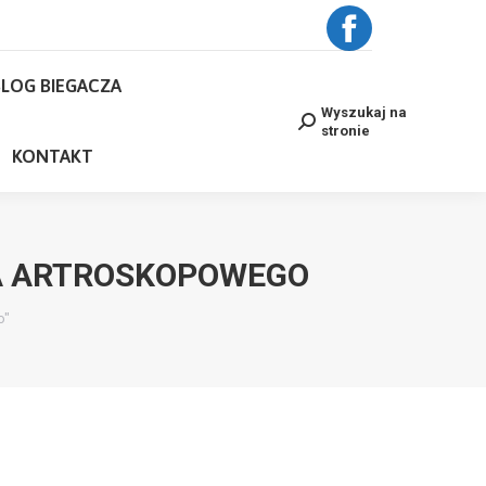
BLOG BIEGACZA
Facebook
Wyszukaj na
Search:
stronie
LOG BIEGACZA
page
NE
KONTAKT
Wyszukaj na
Search:
stronie
opens
KONTAKT
in
new
WA ARTROSKOPOWEGO
window
o"