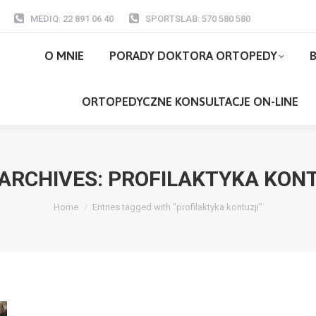
MEDIQ: 22 891 06 40
SPORTSLAB: 570 580 580
O MNIE
PORADY DOKTORA ORTOPEDY
O MNIE
PORADY DOKTORA ORTOPEDY
B
ORTOPEDYCZNE KONSULTACJE ON-LI
ORTOPEDYCZNE KONSULTACJE ON-LINE
ARCHIVES:
PROFILAKTYKA KONT
You are here:
Home
Entries tagged with "profilaktyka kontuzji"