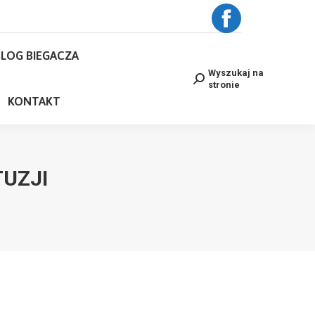
BLOG BIEGACZA
Facebook
Wyszukaj na
Search:
stronie
LOG BIEGACZA
page
NE
KONTAKT
Wyszukaj na
Search:
stronie
opens
KONTAKT
in
new
UZJI
window