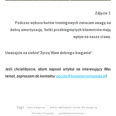
Zdjęcie 3
.
Podczas wyboru butów treningowych zwracam uwagę na
dobrą amortyzację. Setki przebiegniętych kilometrów mają
wpływ na nasze stawy.
Uważajcie na siebie! Życzę Wam dobrego biegania!
Jeśli chcielibyście, abym napisał artykuł na interesujący Was
temat, zapraszam do kontaktu:
poczta@biegajacyortopeda.pl
!
Tags:
buty biegacza
dobór właściwych butów dla biegacza
Porady Ortopedy
profilaktyka kontuzji