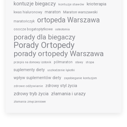
kontuzje biegaczy
krioterapia
kontuzje stawów
maraton
Maraton warszawski
kwas hialuronowy
ortopeda Warszawa
maratończyk
osocze bogatopłytkowe
osteotomia
porady dla biegaczy
Porady Ortopedy
porady ortopedy Warszawa
półmaraton
stopa
przepis na domowy izotonik
stawy
suplementy diety
uszkodzenie łąkotki
wpływ suplementów diety
zapobieganie kontuzjom
zdrowy styl życia
zdrowe odżywianie
złamania i urazy
zdrowy tryb życia
złamania zmęczeniowe