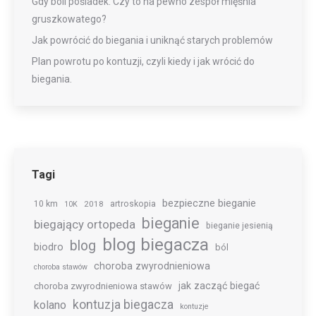
Gdy boli pośladek. Czy to na pewno zespół mięśnia
gruszkowatego?
Jak powrócić do biegania i uniknąć starych problemów
Plan powrotu po kontuzji, czyli kiedy i jak wrócić do
biegania.
Tagi
bezpieczne bieganie
10 km
2018
artroskopia
10K
bieganie
biegający ortopeda
bieganie jesienią
blog biegacza
blog
biodro
ból
choroba zwyrodnieniowa
choroba stawów
jak zacząć biegać
choroba zwyrodnieniowa stawów
kontuzja biegacza
kolano
kontuzje