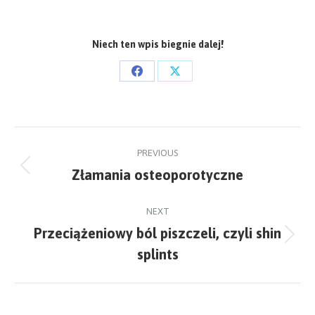
Niech ten wpis biegnie dalej!
Share
Share
on
on
Facebook
X
Post
PREVIOUS
navigation
Złamania osteoporotyczne
Previous
post:
NEXT
Przeciążeniowy ból piszczeli, czyli shin
Next
splints
post: