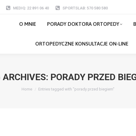
MEDIQ: 22 891 06 40
SPORTSLAB: 570 580 580
O MNIE
PORADY DOKTORA ORTOPEDY
O MNIE
PORADY DOKTORA ORTOPEDY
B
ORTOPEDYCZNE KONSULTACJE ON-LI
ORTOPEDYCZNE KONSULTACJE ON-LINE
 ARCHIVES:
PORADY PRZED BIE
You are here:
Home
Entries tagged with "porady przed biegiem"