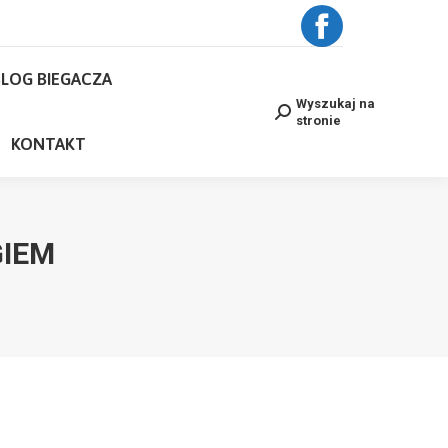
BLOG BIEGACZA
Facebook
Wyszukaj na
Search:
stronie
LOG BIEGACZA
page
NE
KONTAKT
Wyszukaj na
Search:
stronie
opens
KONTAKT
in
new
GIEM
window