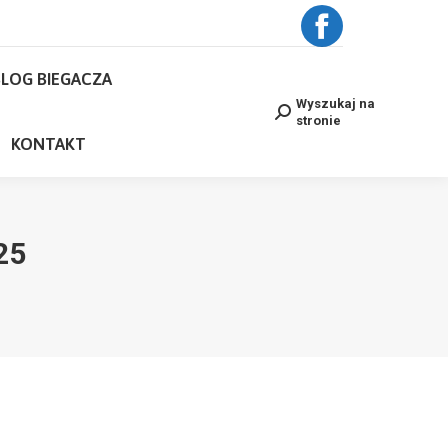
BLOG BIEGACZA
Facebook
Wyszukaj na
Search:
stronie
LOG BIEGACZA
page
NE
KONTAKT
Wyszukaj na
Search:
stronie
opens
KONTAKT
in
new
25
window