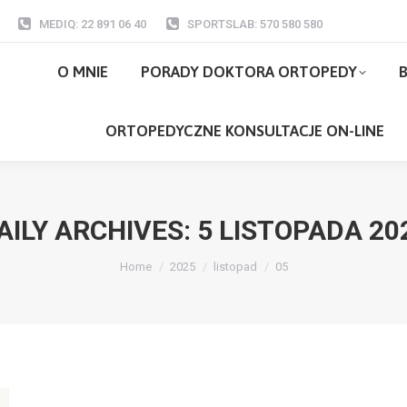
MEDIQ: 22 891 06 40
SPORTSLAB: 570 580 580
O MNIE
PORADY DOKTORA ORTOPEDY
O MNIE
PORADY DOKTORA ORTOPEDY
B
ORTOPEDYCZNE KONSULTACJE ON-LI
ORTOPEDYCZNE KONSULTACJE ON-LINE
AILY ARCHIVES:
5 LISTOPADA 20
You are here:
Home
2025
listopad
05