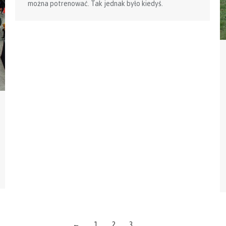
można potrenować. Tak jednak było kiedyś.
←
1
2
3