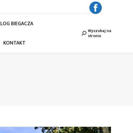
BLOG BIEGACZA
Facebook
Wyszukaj na
Search:
stronie
LOG BIEGACZA
page
NE
KONTAKT
Wyszukaj na
Search:
stronie
opens
KONTAKT
in
new
window