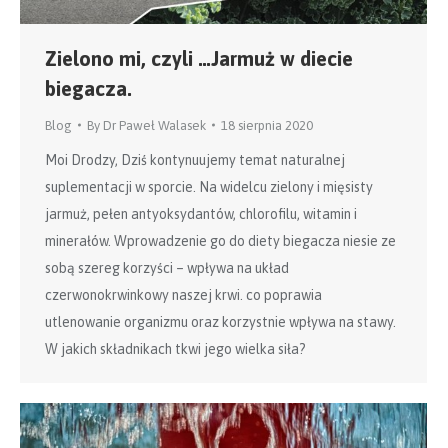
Zielono mi, czyli …Jarmuż w diecie
biegacza.
Blog
By
Dr Paweł Walasek
18 sierpnia 2020
Moi Drodzy, Dziś kontynuujemy temat naturalnej
suplementacji w sporcie. Na widelcu zielony i mięsisty
jarmuż, pełen antyoksydantów, chlorofilu, witamin i
minerałów. Wprowadzenie go do diety biegacza niesie ze
sobą szereg korzyści – wpływa na układ
czerwonokrwinkowy naszej krwi. co poprawia
utlenowanie organizmu oraz korzystnie wpływa na stawy.
W jakich składnikach tkwi jego wielka siła?