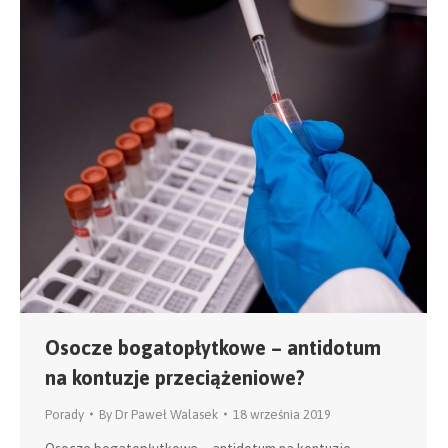
Osocze bogatopłytkowe – antidotum
na kontuzje przeciążeniowe?
Porady
By
Dr Paweł Walasek
18 września 2019