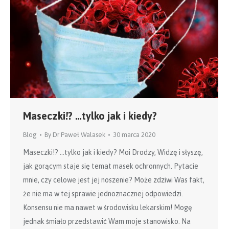
Maseczki!? …tylko jak i kiedy?
Blog
By
Dr Paweł Walasek
30 marca 2020
Maseczki!? …tylko jak i kiedy? Moi Drodzy, Widzę i słyszę,
jak gorącym staje się temat masek ochronnych. Pytacie
mnie, czy celowe jest jej noszenie? Może zdziwi Was fakt,
że nie ma w tej sprawie jednoznacznej odpowiedzi.
Konsensu nie ma nawet w środowisku lekarskim! Mogę
jednak śmiało przedstawić Wam moje stanowisko. Na