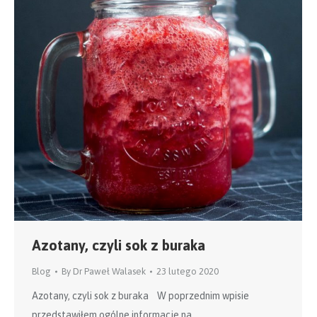
Azotany, czyli sok z buraka
Blog
By
Dr Paweł Walasek
23 lutego 2020
Azotany, czyli sok z buraka W poprzednim wpisie
przedstawiłem ogólne informacje na