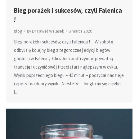
Bieg porażek i sukcesów, czyli Falenica
!
Blog
By
Dr Paweł Walasek
8 marca 2020
Bieg porażek i sukcesów, czyli Falenica ! W sobotę
odbył się kolejny bieg z tegorocznej edycji biegów
górskich w Falenicy. Chciałem podtrzymać prywatną
tradycję i uczynić swój trzeci start najlepszym w cyklu.
Wynik poprzedniego biegu – 45 minut – podsycał nadzieje
i apetyt na dobry wynik!. Niestety! – biegło mi się ciężko
i…