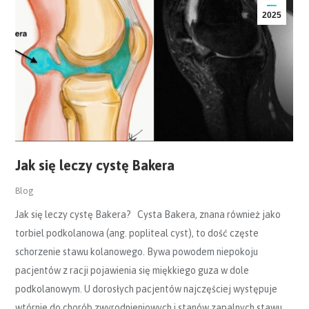
2025
Jak się leczy cystę Bakera
Blog
Jak się leczy cystę Bakera? Cysta Bakera, znana również jako
torbiel podkolanowa (ang. popliteal cyst), to dość częste
schorzenie stawu kolanowego. Bywa powodem niepokoju
pacjentów z racji pojawienia się miękkiego guza w dole
podkolanowym. U dorosłych pacjentów najczęściej występuje
wtórnie do chorób zwyrodnieniowych i stanów zapalnych stawu