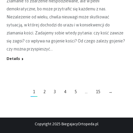
Złamanie to zdarzenie niespodziewane, ale w pełni
demokratyczne, bo może przytrafić się każdemu z nas.
Niezależenie od wieku, chwila nieuwagi może skutkować
sytuacją, w której dochodzi do urazu i w konsekwencji do
złamania kości. Zadajemy sobie wtedy pytania: czy kość zawsze
się zagoi? co wpływa na gojenie kości? Od czego zależy gojenie?
czy można przyspieszyć…
Details
1
2
3
4
5
…
15
→
Copyright 2025 BiegajacyOrtopeda.pl