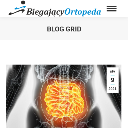
BLOG GRID
You are here:
sty
9
2021