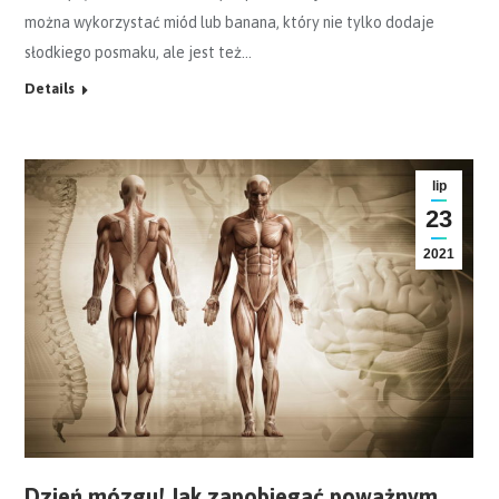
można wykorzystać miód lub banana, który nie tylko dodaje
słodkiego posmaku, ale jest też…
Details
lip
23
2021
Dzień mózgu! Jak zapobiegać poważnym