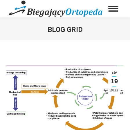
BLOG GRID
You are here:
sty
19
2022