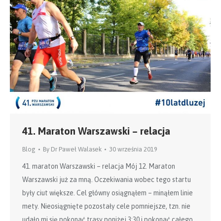
41. Maraton Warszawski – relacja
Blog
By
Dr Paweł Walasek
30 września 2019
41. maraton Warszawski – relacja Mój 12. Maraton
Warszawski już za mną. Oczekiwania wobec tego startu
były ciut większe. Cel główny osiągnąłem – minąłem linie
mety. Nieosiągnięte pozostały cele pomniejsze, tzn. nie
udało mi się pokonać trasy poniżej 3:30 i pokonać całego