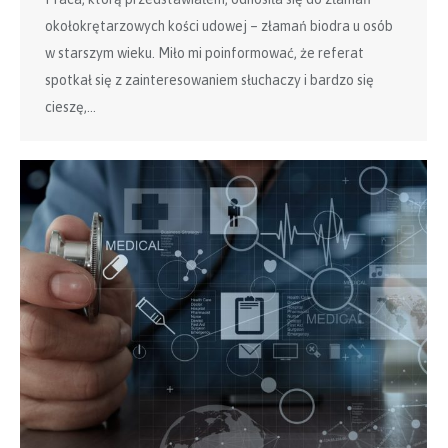
okołokrętarzowych kości udowej – złamań biodra u osób
w starszym wieku. Miło mi poinformować, że referat
spotkał się z zainteresowaniem słuchaczy i bardzo się
cieszę,…