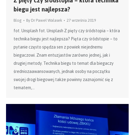
Z pięty czy śródstopia – która technika
biegu jest najlepsza?
Blog
By
Dr Paweł Walasek
27 września 2019
fot. Unsplash fot. Unsplash Z pięty czy śródstopia – która
technika biegu jest najlepsza? Pięta czy śródstopie – to
pytanie często spędza sen z powiek niejednemu
biegaczowi. Znam entuzjastów zarówno jednej, jak i
drugiej metody. Technika biegu to temat dla biegaczy
średniozaawansowanych, jednak osoby na początku
swojej drogi biegowej także powinny zaznajomić się z
tematem,…