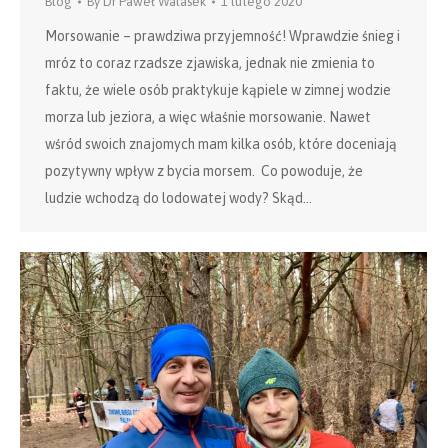
Blog
By
Dr Paweł Walasek
1 lutego 2020
Morsowanie – prawdziwa przyjemność! Wprawdzie śnieg i
mróz to coraz rzadsze zjawiska, jednak nie zmienia to
faktu, że wiele osób praktykuje kąpiele w zimnej wodzie
morza lub jeziora, a więc właśnie morsowanie. Nawet
wśród swoich znajomych mam kilka osób, które doceniają
pozytywny wpływ z bycia morsem. Co powoduje, że
ludzie wchodzą do lodowatej wody? Skąd…