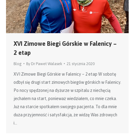
XVI Zimowe Biegi Górskie w Falenicy –
2 etap
Blog
By
Dr Paweł Walasek
21 stycznia 2020
XVI Zimowe Biegi Górskie w Falenicy – 2 etap W sobotę
odbył się drugi start zimowych biegów górskich w Falenicy.
Po nocy spędzonej na dyżurze w szpitalu z niechęcią
jechałem na start, ponieważ wiedziałem, co mnie czeka.
Już na starcie spotkałem swojego pacjenta. To dla mnie
duża przyjemność i satysfakcja, że widzę Was zdrowych
i…