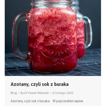
Azotany, czyli sok z buraka
Blog
By
Dr Paweł Walasek
23 lutego 2020
Azotany, czyli sok z buraka W poprzednim wpisie