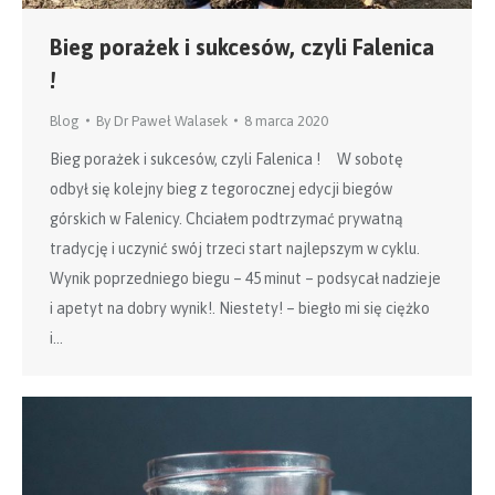
Bieg porażek i sukcesów, czyli Falenica
!
Blog
By
Dr Paweł Walasek
8 marca 2020
Bieg porażek i sukcesów, czyli Falenica ! W sobotę
odbył się kolejny bieg z tegorocznej edycji biegów
górskich w Falenicy. Chciałem podtrzymać prywatną
tradycję i uczynić swój trzeci start najlepszym w cyklu.
Wynik poprzedniego biegu – 45 minut – podsycał nadzieje
i apetyt na dobry wynik!. Niestety! – biegło mi się ciężko
i…