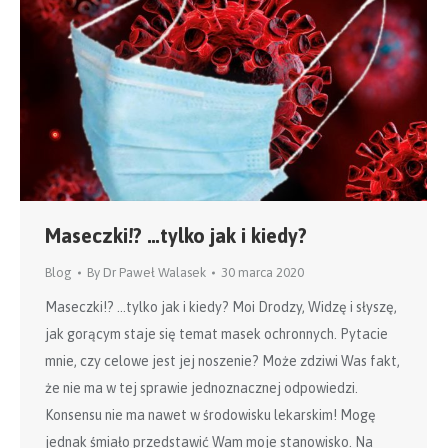
Maseczki!? …tylko jak i kiedy?
Blog
By
Dr Paweł Walasek
30 marca 2020
Maseczki!? …tylko jak i kiedy? Moi Drodzy, Widzę i słyszę,
jak gorącym staje się temat masek ochronnych. Pytacie
mnie, czy celowe jest jej noszenie? Może zdziwi Was fakt,
że nie ma w tej sprawie jednoznacznej odpowiedzi.
Konsensu nie ma nawet w środowisku lekarskim! Mogę
jednak śmiało przedstawić Wam moje stanowisko. Na