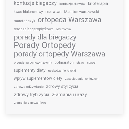
kontuzje biegaczy
krioterapia
kontuzje stawów
maraton
Maraton warszawski
kwas hialuronowy
ortopeda Warszawa
maratończyk
osocze bogatopłytkowe
osteotomia
porady dla biegaczy
Porady Ortopedy
porady ortopedy Warszawa
półmaraton
stopa
przepis na domowy izotonik
stawy
suplementy diety
uszkodzenie łąkotki
wpływ suplementów diety
zapobieganie kontuzjom
zdrowy styl życia
zdrowe odżywianie
złamania i urazy
zdrowy tryb życia
złamania zmęczeniowe