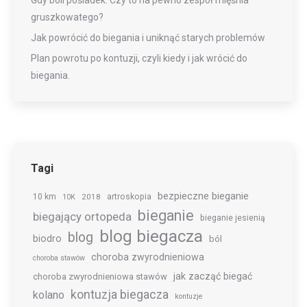
Gdy boli pośladek. Czy to na pewno zespół mięśnia
gruszkowatego?
Jak powrócić do biegania i uniknąć starych problemów
Plan powrotu po kontuzji, czyli kiedy i jak wrócić do
biegania.
Tagi
bezpieczne bieganie
10 km
2018
artroskopia
10K
bieganie
biegający ortopeda
bieganie jesienią
blog biegacza
blog
biodro
ból
choroba zwyrodnieniowa
choroba stawów
jak zacząć biegać
choroba zwyrodnieniowa stawów
kontuzja biegacza
kolano
kontuzje