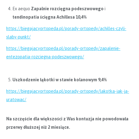
Ex aequo
Zapalnie rozcięgna podeszwowego
i
tendinopatia ścięgna Achillesa
10,4%
https://biegajacyortopeda.pl/porady-ortopedy/achilles-czyli-
slaby-punkt/
https://biegajacyortopeda.pl/porady-ortopedy/zapalenie-
entezopatia-rozciegna-podeszwowego/
Uszkodzenie łąkotki w stawie kolanowym
9,4%
https://biegajacyortopeda.pl/porady-ortopedy/lakotka-jak-ja-
uratowac/
Na szczęście dla większości z Was kontuzja nie powodowała
przerwy dłuższej niż 2 miesiące.