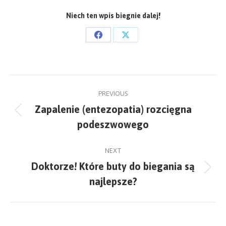
Niech ten wpis biegnie dalej!
Share
Share
on
on
Facebook
X
Post
PREVIOUS
navigation
Zapalenie (entezopatia) rozcięgna
Previous
podeszwowego
post:
NEXT
Doktorze! Które buty do biegania są
Next
najlepsze?
post: