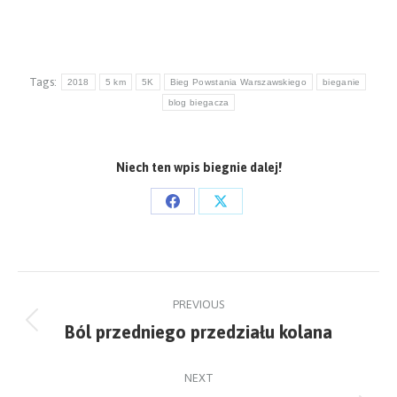
Tags:
2018
5 km
5K
Bieg Powstania Warszawskiego
bieganie
blog biegacza
Niech ten wpis biegnie dalej!
Share
Share
on
on
Facebook
X
Post
PREVIOUS
navigation
Ból przedniego przedziału kolana
Previous
post:
NEXT