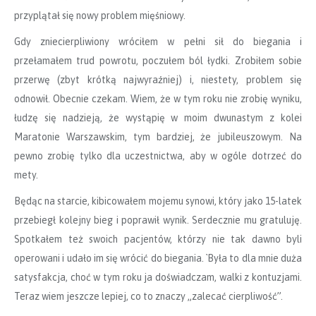
przyplątał się nowy problem mięśniowy.
Gdy zniecierpliwiony wróciłem w pełni sił do biegania i
przełamałem trud powrotu, poczułem ból łydki. Zrobiłem sobie
przerwę (zbyt krótką najwyraźniej) i, niestety, problem się
odnowił. Obecnie czekam. Wiem, że w tym roku nie zrobię wyniku,
łudzę się nadzieją, że wystąpię w moim dwunastym z kolei
Maratonie Warszawskim, tym bardziej, że jubileuszowym. Na
pewno zrobię tylko dla uczestnictwa, aby w ogóle dotrzeć do
mety.
Będąc na starcie, kibicowałem mojemu synowi, który jako 15-latek
przebiegł kolejny bieg i poprawił wynik. Serdecznie mu gratuluję.
Spotkałem też swoich pacjentów, którzy nie tak dawno byli
operowani i udało im się wrócić do biegania. `Była to dla mnie duża
satysfakcja, choć w tym roku ja doświadczam, walki z kontuzjami.
Teraz wiem jeszcze lepiej, co to znaczy „zalecać cierpliwość”.