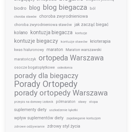
blog biegacza
blog
biodro
ból
choroba zwyrodnieniowa
choroba stawów
jak zacząć biegać
choroba zwyrodnieniowa stawów
kontuzja biegacza
kolano
kontuzje
kontuzje biegaczy
krioterapia
kontuzje stawów
maraton
Maraton warszawski
kwas hialuronowy
ortopeda Warszawa
maratończyk
osocze bogatopłytkowe
osteotomia
porady dla biegaczy
Porady Ortopedy
porady ortopedy Warszawa
półmaraton
stopa
przepis na domowy izotonik
stawy
suplementy diety
uszkodzenie łąkotki
wpływ suplementów diety
zapobieganie kontuzjom
zdrowy styl życia
zdrowe odżywianie