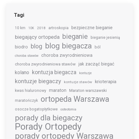
Tagi
bezpieczne bieganie
10 km
2018
artroskopia
10K
bieganie
biegający ortopeda
bieganie jesienią
blog biegacza
blog
biodro
ból
choroba zwyrodnieniowa
choroba stawów
jak zacząć biegać
choroba zwyrodnieniowa stawów
kontuzja biegacza
kolano
kontuzje
kontuzje biegaczy
krioterapia
kontuzje stawów
maraton
Maraton warszawski
kwas hialuronowy
ortopeda Warszawa
maratończyk
osocze bogatopłytkowe
osteotomia
porady dla biegaczy
Porady Ortopedy
porady ortopedy Warszawa