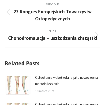
Post
PREVIOUS
navigation
23 Kongres Europejskich Towarzystw
Previous
Ortopedycznych
post:
NEXT
Chonodromalacja – uszkodzenia chrząstki
Next
post:
Related Posts
Osteotomie wokół kolana jako nowoczesna
metoda leczenia
10 marca 2026
Osteotomie wokół kolana jako nowoczesna