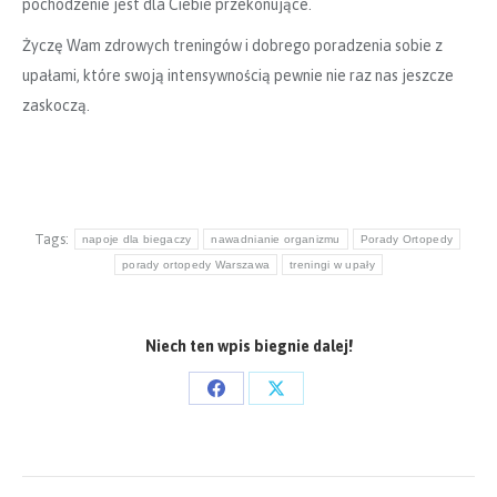
pochodzenie jest dla Ciebie przekonujące.
Życzę Wam zdrowych treningów i dobrego poradzenia sobie z
upałami, które swoją intensywnością pewnie nie raz nas jeszcze
zaskoczą.
Tags:
napoje dla biegaczy
nawadnianie organizmu
Porady Ortopedy
porady ortopedy Warszawa
treningi w upały
Niech ten wpis biegnie dalej!
Share
Share
on
on
Facebook
X