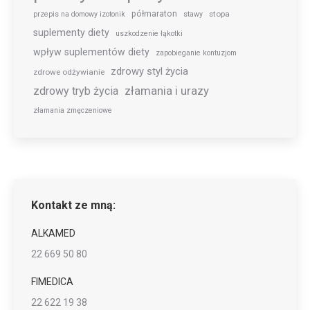
półmaraton
stopa
przepis na domowy izotonik
stawy
suplementy diety
uszkodzenie łąkotki
wpływ suplementów diety
zapobieganie kontuzjom
zdrowy styl życia
zdrowe odżywianie
złamania i urazy
zdrowy tryb życia
złamania zmęczeniowe
Kontakt ze mną:
ALKAMED
22 669 50 80
FIMEDICA
22 622 19 38