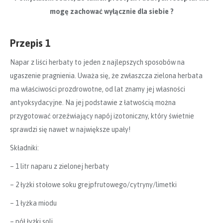
mogę zachować wyłącznie dla siebie
?
Przepis 1
Napar z liści herbaty to jeden z najlepszych sposobów na
ugaszenie pragnienia. Uważa się, że zwłaszcza zielona herbata
ma właściwości prozdrowotne, od lat znamy jej własności
antyoksydacyjne. Na jej podstawie z łatwością można
przygotować orzeźwiający napój izotoniczny, który świetnie
sprawdzi się nawet w największe upały!
Składniki:
– 1 litr naparu z zielonej herbaty
– 2 łyżki stołowe soku grejpfrutowego/cytryny/limetki
– 1 łyżka miodu
– pół łyżki soli