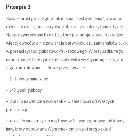
Przepis 3
Równie prosty, którego smak można często zmieniać, stosując
różne soki dostępne na rynku. Zalecam jednak czytanie etykiet.
Najlepszymi sokami będą te, które posiadają w swoim składzie
więcej owoców, a nie zawierają barwników czy zamienników cukru
w postaci syropu głukozowo-fruktozowego. W przypadku tego
napoju nie jest naszym celem całkowite wyzbycie się cukru, ale
jego kontrolowane i celowe przyjmowanie.
– 1 litr wody mineralnej
– 6/8 łyżek glukozy
– pół lub nawet cała łyżka soli – w zależności od Waszych
preferencji
I teraz, do smaku: syrop miętowy, wiśniowy, jagodowy, lub każdy
inny, który odpowiada Wam smakiem oraz którego skład i