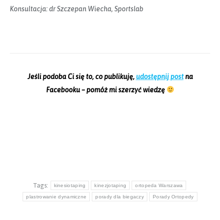
Konsultacja: dr Szczepan Wiecha, Sportslab
Jeśli podoba Ci się to, co publikuję,
udostępnij post
na
Facebooku – pomóż mi szerzyć wiedzę
Tags:
kinesiotaping
kinezjotaping
ortopeda Warszawa
plastrowanie dynamiczne
porady dla biegaczy
Porady Ortopedy