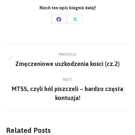
Niech ten wpis biegnie dalej!
Share
Share
on
on
Facebook
X
Post
PREVIOUS
navigation
Zmęczeniowe uszkodzenia kości (cz.2)
Previous
post:
NEXT
MTSS, czyli ból piszczeli – bardzo częsta
Next
kontuzja!
post:
Related Posts