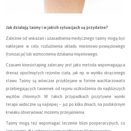
Jak działają taśmy i w jakich sytuacjach są przydatne?
Zależnie od wskazań i uzasadnienia medycznego taśmy mogą być
naklejane w celu rozluźnienia układu mieśniowo-powięziowego
(tonizacja) lub wzmocnienia działania mięśniowego.
Czasami kinesiotaping zalecany jest jako metoda wspomagająca
drenaż opuchniętych rejonów ciała, jak np. w wyniku skręconego
stawu. Taśmy są wówczas przyklejane w formie wachlarzowato
przebiegających tasiemek od rejonu uszkodzenia do najbliższych
węzłów chłonnych. W takich przypadkach pozytywne wyniki
terapii widoczne są najlepiej – już po kilku dniach, na podskórnym
krwiaku obserwować możemy przejaśnienia.
Taśmy mogą też wspomagać leczenie blizn pooperacyjnych, co
jest istotne dla uniknięcia nieprawidłowego bliznowacenia.